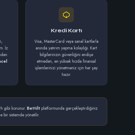
Kredi Kartı
n,
Visa, MasterCard veya sanal kartlarla
m. İz
anında yatırım yapma kolaylığı. Kart
madan
bilgilerinizin güvenliğini endişe
ncel
etmeden, en yüksek hızda finansal
işlemlerinizi yönetmeniz için her şey
hazır.
rh gibi korunur.
Bettilt
platformunda gerçekleştirdiğiniz
 bir sistemde yönetilir.