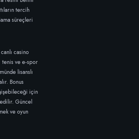
a resmi Bettilt
ıların tercih
ulama süreçleri
 canlı casino
, tenis ve e-spor
münde lisanslı
alır. Bonus
işebileceği için
 edilir. Güncel
tmek ve oyun