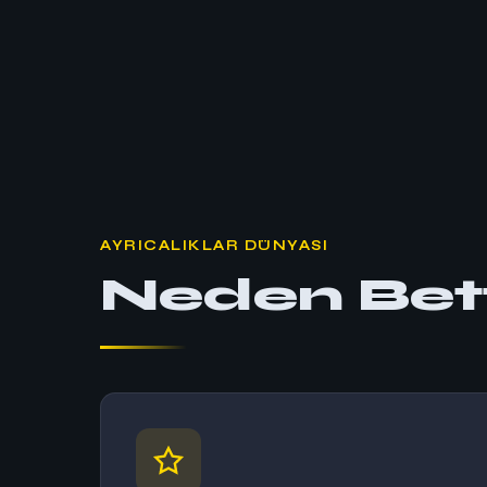
AYRICALIKLAR DÜNYASI
Neden Betti