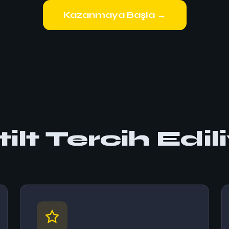
Kazanmaya Başla →
lt Tercih Edil