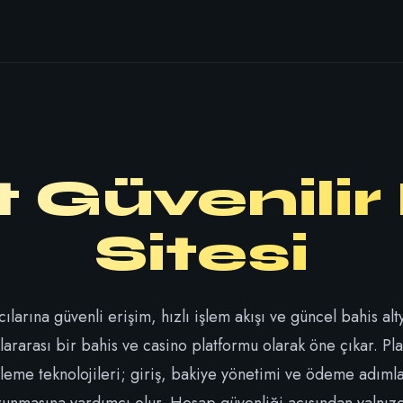
lt Güvenilir
Sitesi
nıcılarına güvenli erişim, hızlı işlem akışı ve güncel bahis al
lararası bir bahis ve casino platformu olarak öne çıkar. Pl
releme teknolojileri; giriş, bakiye yönetimi ve ödeme adımla