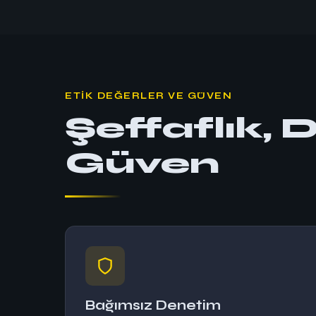
ETIK DEĞERLER VE GÜVEN
Şeffaflık, 
Güven
Bağımsız Denetim